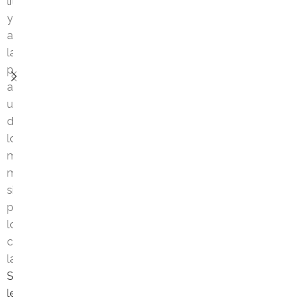
litúrgico
Corazones,
mes
é
l
y
colegiosanjosesscc
caminamos
de
:
c
abre
11
guiados
octubre
la
de
U
a
por
la
puerta
febrero
u...
catequesis
n
r
a
de
Seguir
de
E
i
uno
2024
leyendo
los
n
s
0
de
diferentes
c
m
los
niveles
Un
momentos
u
a
de
año
más
nuestra
más,
e
d
significativos
parroquia
el
n
e
para
as...
Colegio
t
l
los
Seguir
San
r
a
cristianos:
leyendo
José
la...
o
C
SS.CC.
Seguir
se
S
o
leyendo
une
e
n