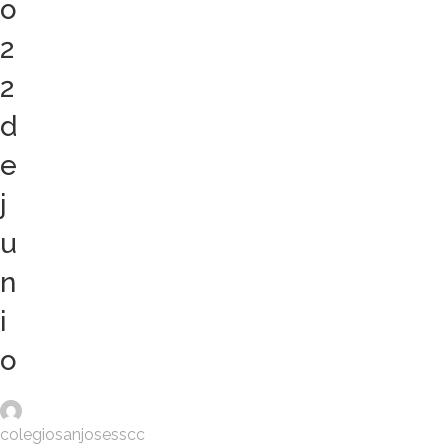
o
2
2
d
e
j
u
n
i
o
colegiosanjosesscc