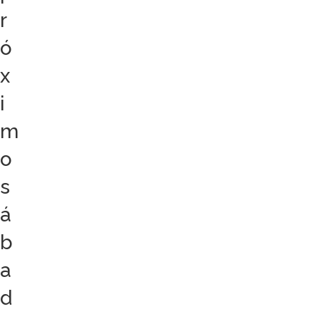
r
ó
x
i
m
o
s
á
b
a
d