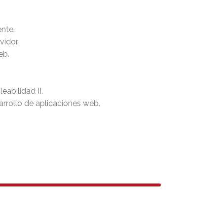
nte.
vidor.
eb.
eabilidad II.
rrollo de aplicaciones web.