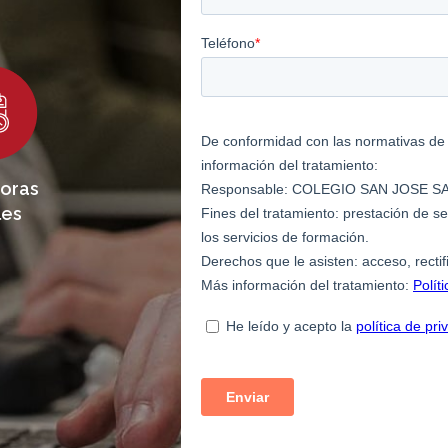
horas
les