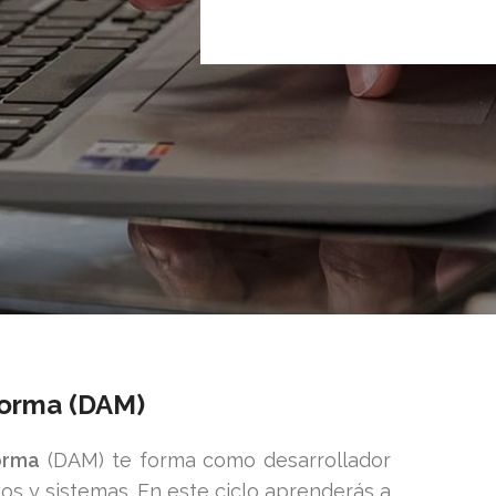
forma (DAM)
orma
(DAM) te forma como desarrollador
vos y sistemas. En este ciclo aprenderás a