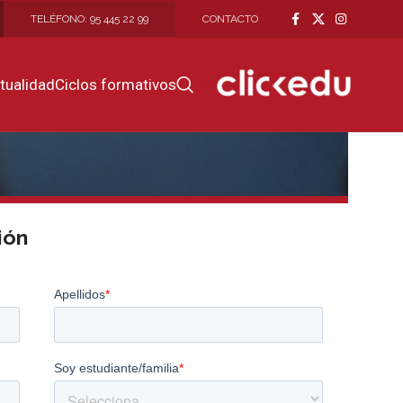
TELÉFONO: 95 445 22 99
CONTACTO
GO
tualidad
Ciclos formativos
ión