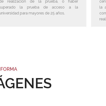
de realización de la prueba, o haber
cen
superado la prueba de acceso a la
la 
universidad para mayores de 25 años.
co
real
AFORMA
MÁGENES