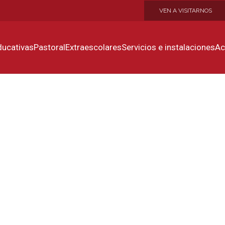
VEN A VISITARNOS
ducativas
Pastoral
Extraescolares
Servicios e instalaciones
Ac