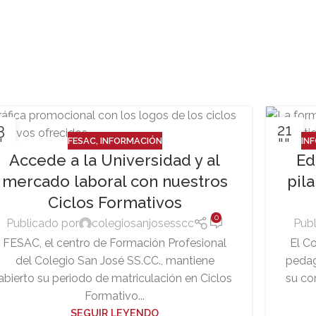
3
21
FESAC
,
INFORMACIÓN
IN
L
JUL
Accede a la Universidad y al
Ed
mercado laboral con nuestros
pil
Ciclos Formativos
0
Publicado por
colegiosanjosesscc
Publ
FESAC, el centro de Formación Profesional
El Co
del Colegio San José SS.CC., mantiene
pedag
abierto su periodo de matriculación en Ciclos
su co
Formativo...
SEGUIR LEYENDO