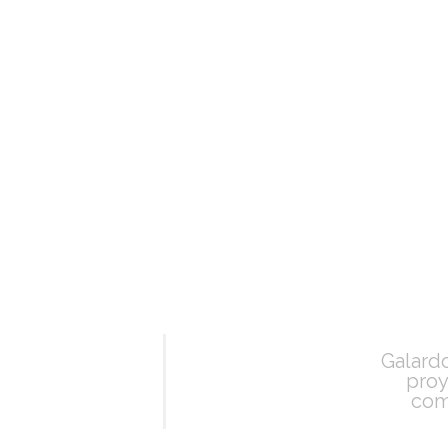
Galard
proy
com