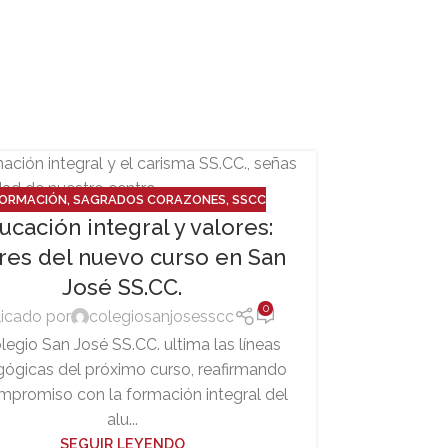
24
FORMACIÓN
,
SAGRADOS CORAZONES
,
SSCC
JUN
ucación integral y valores:
ares del nuevo curso en San
José SS.CC.
0
icado por
colegiosanjosesscc
legio San José SS.CC. ultima las líneas
ógicas del próximo curso, reafirmando
📚 Ya
mpromiso con la formación integral del
alu...
listado
SEGUIR LEYENDO