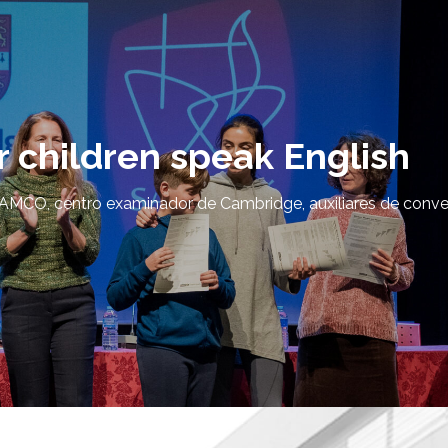
 children speak English
 AMCO, centro examinador de Cambridge, auxiliares de conve