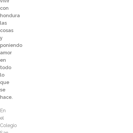
vivir
con
hondura
las
cosas
y
poniendo
amor
en
todo
lo
que
se
hace.
En
el
Colegio
San