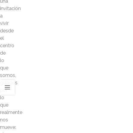
una
invitación
a
vivir
desde
el
centro
de
lo
que
somos,
guiados
por
lo
que
realmente
nos
mueve: