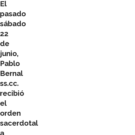
El
pasado
sábado
22
de
junio,
Pablo
Bernal
ss.cc.
recibió
el
orden
sacerdotal
a