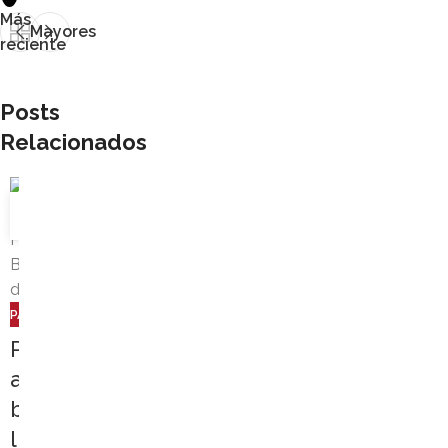
Más
Mayores
reciente
Posts
Relacionados
19
SEP
PARROQUIA
,
PASTORAL
P
a
b
l