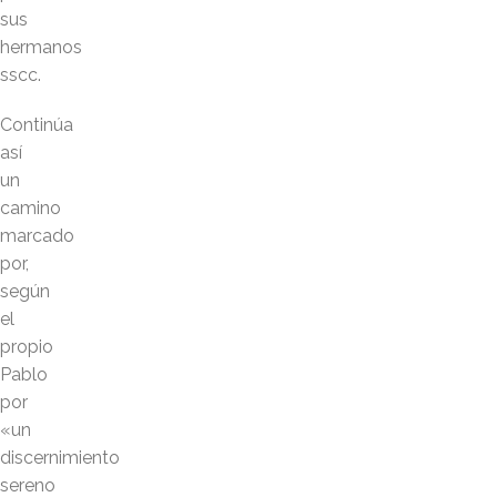
sus
hermanos
sscc.
Continúa
así
un
camino
marcado
por,
según
el
propio
Pablo
por
«un
discernimiento
sereno