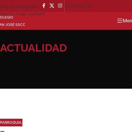
CONTACTO
Skip to navigation
Skip to main content
OLEGIO
Men
GO
AN JOSÉ SSCC
ACTUALIDAD
PARROQUIA
,
PASTORAL