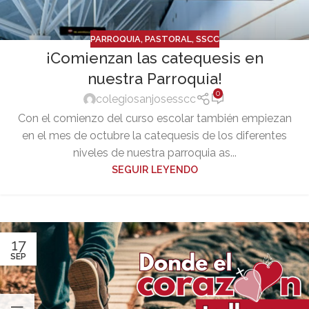
PARROQUIA
,
PASTORAL
,
SSCC
¡Comienzan las catequesis en
nuestra Parroquia!
0
colegiosanjosesscc
Con el comienzo del curso escolar también empiezan
en el mes de octubre la catequesis de los diferentes
niveles de nuestra parroquia as...
SEGUIR LEYENDO
17
SEP