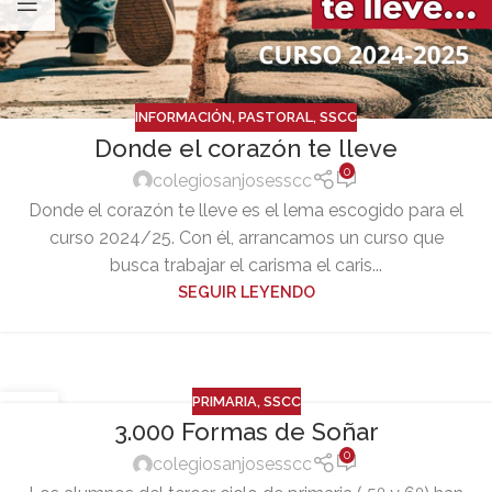
INFORMACIÓN
,
PASTORAL
,
SSCC
Donde el corazón te lleve
0
colegiosanjosesscc
Donde el corazón te lleve es el lema escogido para el
curso 2024/25. Con él, arrancamos un curso que
busca trabajar el carisma el caris...
SEGUIR LEYENDO
PRIMARIA
,
SSCC
21
3.000 Formas de Soñar
JUN
0
colegiosanjosesscc