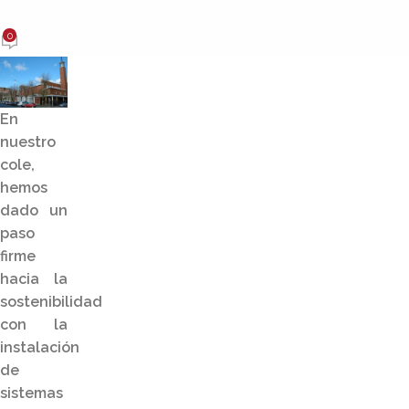
de 2025
0
En
nuestro
cole,
hemos
dado un
paso
firme
hacia la
sostenibilidad
con la
instalación
de
sistemas