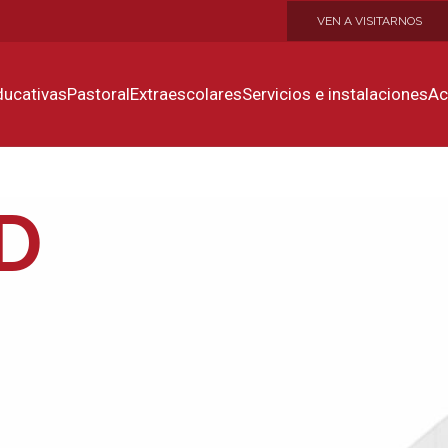
VEN A VISITARNOS
ducativas
Pastoral
Extraescolares
Servicios e instalaciones
Ac
D