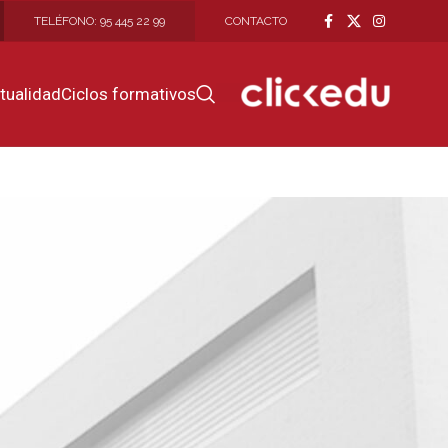
TELÉFONO: 95 445 22 99
CONTACTO
GO
tualidad
Ciclos formativos