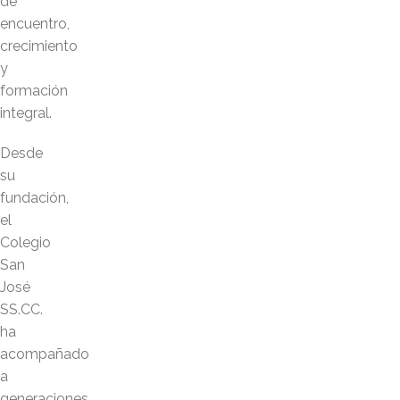
de
encuentro,
crecimiento
y
formación
integral.
Desde
su
fundación,
el
Colegio
San
José
SS.CC.
ha
acompañado
a
generaciones