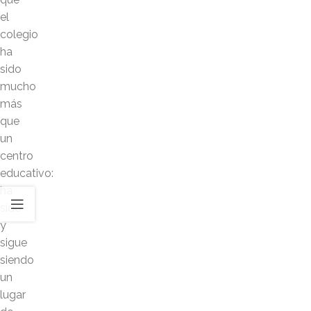
el
colegio
ha
sido
mucho
más
que
un
centro
educativo:
ha
sido
y
sigue
siendo
un
lugar