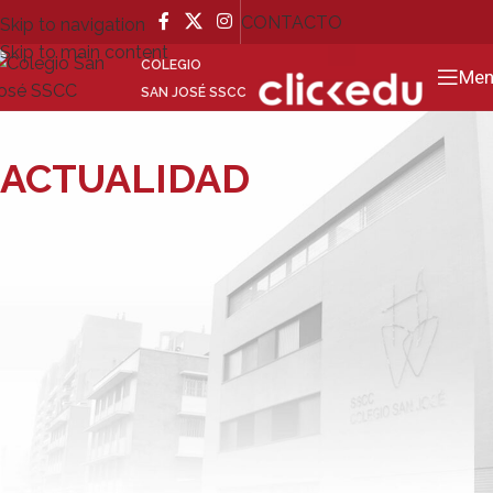
CONTACTO
Skip to navigation
Skip to main content
GO
COLEGIO
Men
SAN JOSÉ SSCC
ACTUALIDAD
SAGRADOS
CORAZONES
,