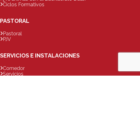
Ciclos Formativos
PASTORAL
Pastoral
PJV
SERVICIOS E INSTALACIONES
Comedor
Servicios
Tienda
Uso de instalaciones
EXTRAESCOLARES
Escuelas de Idiomas y deportivas
Escuelas de teatro y música
Otras actividades