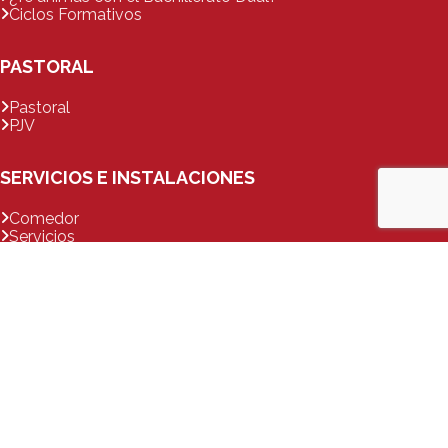
Ciclos Formativos
PASTORAL
Pastoral
PJV
SERVICIOS E INSTALACIONES
Comedor
Servicios
Tienda
Uso de instalaciones
EXTRAESCOLARES
Escuelas de Idiomas y deportivas
Escuelas de teatro y música
Otras actividades