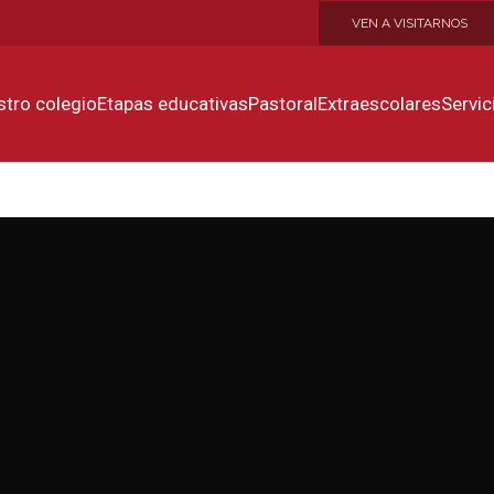
VEN A VISITARNOS
tro colegio
Etapas educativas
Pastoral
Extraescolares
Servic