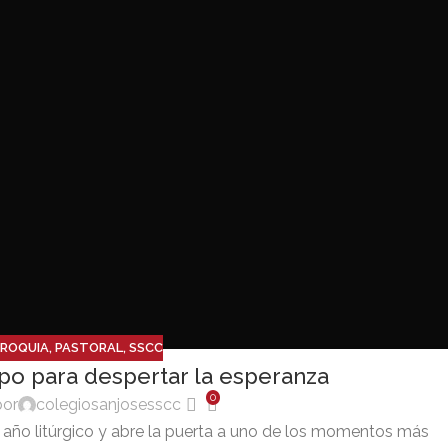
RROQUIA
,
PASTORAL
,
SSCC
po para despertar la esperanza
0
por
colegiosanjosesscc
o año litúrgico y abre la puerta a uno de los momentos más