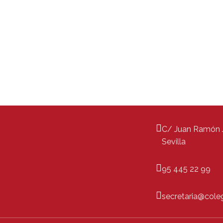
C/ Juan Ramón J
Sevilla
95 445 22 99
secretaria@cole