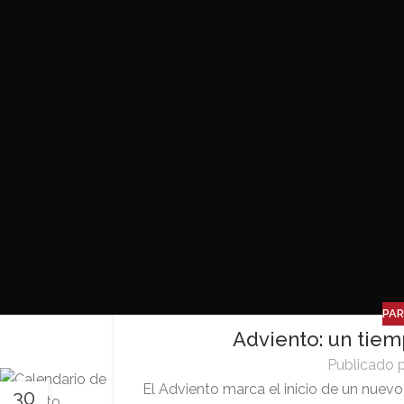
PA
Adviento: un tiem
Publicado 
El Adviento marca el inicio de un nuev
30