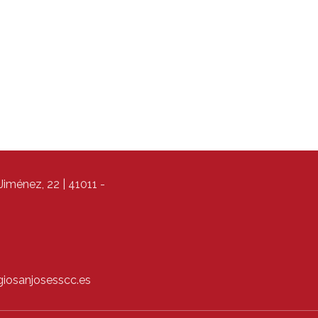
iménez, 22 | 41011 -
giosanjosesscc.es