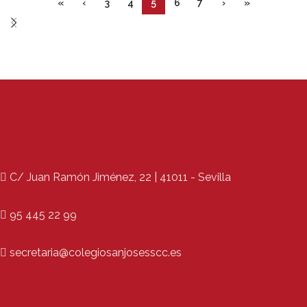
«
‹
3
4
5
6
7
›
»
C/ Juan Ramón Jiménez, 22 | 41011 - Sevilla
95 445 22 99
secretaria@colegiosanjosesscc.es